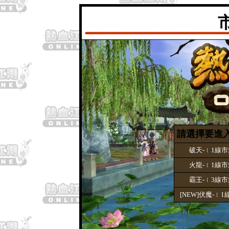
請選擇要進
破天-﹝1線
火龍-﹝1線
霸王-﹝3線
[NEW]伏魔-﹝