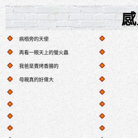
感
病榻旁的天使
再看一眼天上的螢火蟲
我爸是賣烤香腸的
母親真的好偉大