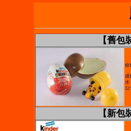
【舊包
份
成
水
3
【新包