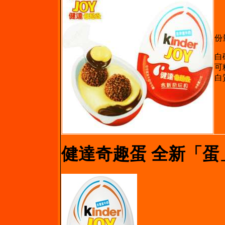
份
白
可
白
健達奇趣蛋 全新「蛋